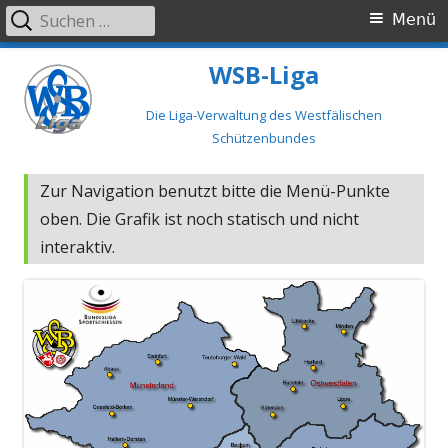
Suchen
Primäres
Menü
nach:
Menü
Springe
WSB-Liga
zum
Inhalt
Die Liga-Verwaltung des Westfälischen
Schützenbundes
Zur Navigation benutzt bitte die Menü-Punkte
oben. Die Grafik ist noch statisch und nicht
interaktiv.