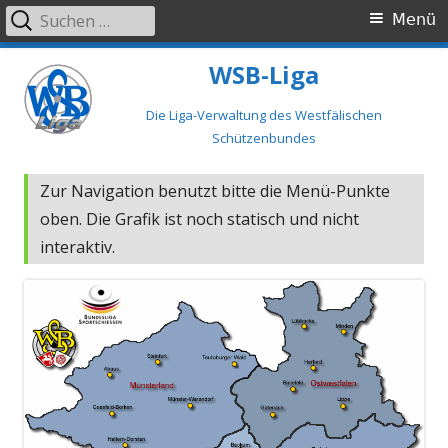
Suchen
Primäres
Menü
nach:
Menü
Springe
WSB-Liga
zum
Inhalt
Die Liga-Verwaltung des Westfälischen
Schützenbundes
Zur Navigation benutzt bitte die Menü-Punkte
oben. Die Grafik ist noch statisch und nicht
interaktiv.