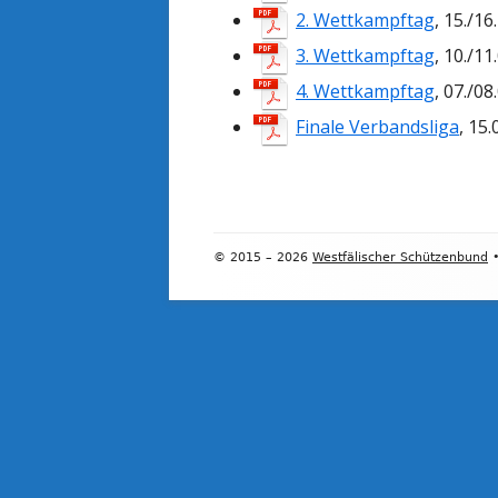
2. Wettkampftag
, 15./1
3. Wettkampftag
, 10./1
4. Wettkampftag
, 07./0
Finale Verbandsliga
, 15
Footer
© 2015 – 2026
Westfälischer Schützenbund
Inhalt