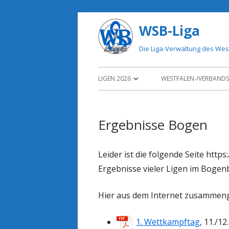
Springe
WSB-Liga
zum
Inhalt
Die Liga-Verwaltung des We
Primäres
LIGEN 2026
WESTFALEN-/VERBANDS
Menü
< LIGEN 2025
Ergebnisse Bogen
ARCHIV
Leider ist die folgende Seite http
Ergebnisse vieler Ligen im Bogenb
Hier aus dem Internet zusammeng
1. Wettkampftag
, 11./12