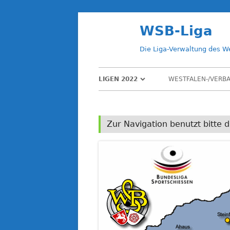
Springe
WSB-Liga
zum
Inhalt
Die Liga-Verwaltung des W
Primäres
LIGEN 2022
WESTFALEN-/VERB
Menü
> LIGEN 2023
< LIGEN 2021
Zur Navigation benutzt bitte d
ARCHIV