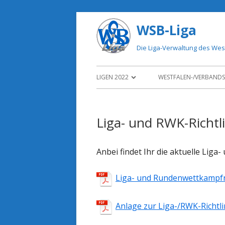
Springe
WSB-Liga
zum
Inhalt
Die Liga-Verwaltung des We
Primäres
LIGEN 2022
WESTFALEN-/VERBANDS
Menü
> LIGEN 2023
Liga- und RWK-Richtli
< LIGEN 2021
ARCHIV
Anbei findet Ihr die aktuelle Lig
Liga- und Rundenwettkampfr
Anlage zur Liga-/RWK-Richtli