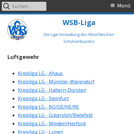
Suchen
Primäres
Menü
nach:
Menü
Springe
WSB-Liga
zum
Inhalt
Die Liga-Verwaltung des Westfälischen
Schützenbundes
Luftgewehr
Kreisliga LG - Ahaus
Kreisliga LG - Münster-Warendorf
Kreisliga LG - Haltern-Dorsten
Kreisliga LG - Steinfurt
Kreisliga LG - BO/GE/HE/RE
Kreisliga LG - Gütersloh/Bielefeld
Kreisliga LG - Minden/Herford
Kreisliga LG - Lünen